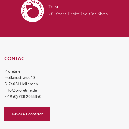
Trust
20-Years Profeline Cat Shop
CONTACT
Profeline
Hollandstrasse 10
D-74081 Heilbronn
info@profeline.de
+ 49 (0) 7131 2033840
Revoke a contract