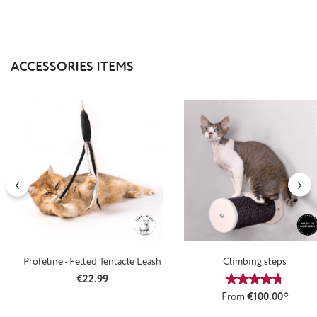
Skip product gallery
ACCESSORIES ITEMS
Profeline - Felted Tentacle Leash
Climbing steps
Regular price:
€22.99
Average rating
From
€100.00*