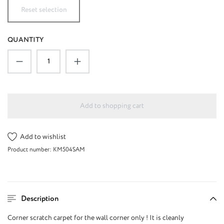
Reset selection
QUANTITY
Product Quantity: Enter the desired amount or u
Add to shopping cart
Add to wishlist
Product number:
KM504SAM
Description
Corner scratch carpet for the wall corner only ! It is cleanly