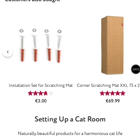
Installation Set for Scratching Mat
Corner Scratching Mat XXL 75 x 
Average rating of 3.75 out of 5 stars
Average rating
Regular price:
Regular price:
€3.00
€69.99
Setting Up a Cat Room
Naturally beautiful products for a harmonious cat life