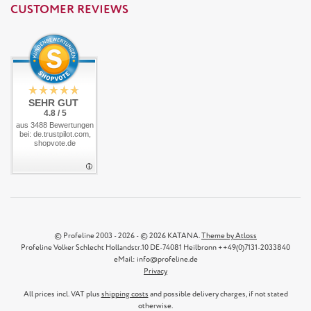
CUSTOMER REVIEWS
SEHR GUT
4.8 / 5
aus 3488 Bewertungen
bei: de.trustpilot.com,
shopvote.de
© Profeline 2003 - 2026 - © 2026 KATANA.
Theme by Atloss
Profeline Volker Schlecht Hollandstr.10 DE-74081 Heilbronn ++49(0)7131-2033840
eMail: info@profeline.de
Privacy
All prices incl. VAT plus
shipping costs
and possible delivery charges, if not stated
otherwise.