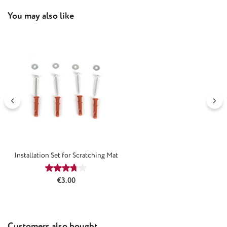
Skip product gallery
You may also like
Installation Set for Scratching Mat
Average rating of 3.75 out of 5 stars
Regular price:
€3.00
Skip product gallery
Customers also bought