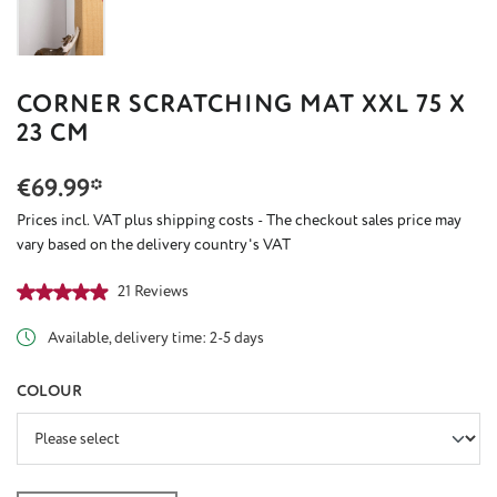
CORNER SCRATCHING MAT XXL 75 X
23 CM
€69.99*
Prices incl. VAT plus shipping costs - The checkout sales price may
vary based on the delivery country's VAT
Average rating of 4.88 out of 5 stars
21 Reviews
Available, delivery time: 2-5 days
SELECT
COLOUR