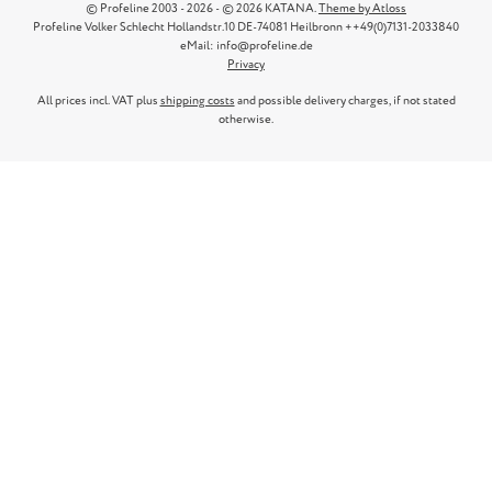
© Profeline 2003 - 2026 - © 2026 KATANA.
Theme by Atloss
Profeline Volker Schlecht Hollandstr.10 DE-74081 Heilbronn ++49(0)7131-2033840
eMail: info@profeline.de
Privacy
All prices incl. VAT plus
shipping costs
and possible delivery charges, if not stated
otherwise.