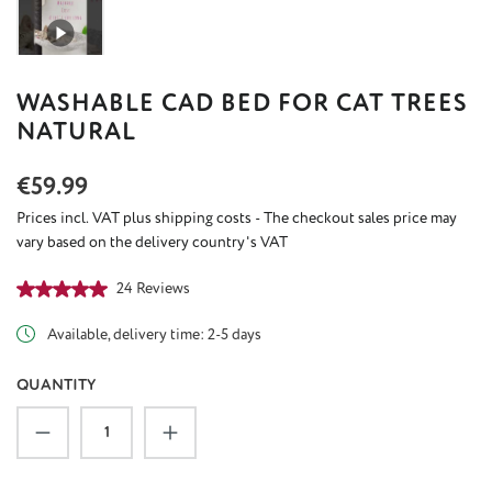
WASHABLE CAD BED FOR CAT TREES
NATURAL
Regular price:
€59.99
Prices incl. VAT plus shipping costs - The checkout sales price may
vary based on the delivery country's VAT
Average rating of 5 out of 5 stars
24 Reviews
Available, delivery time: 2-5 days
QUANTITY
Product Quantity: Enter the desired amount or u