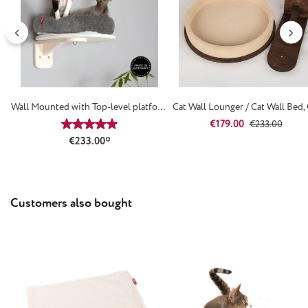
Wall Mounted with Top-level platform
Cat Wall Lounger / Cat Wall Bed,
AE2
Sand – B-Stock
Sale price:
Regular price:
€179.00
Average rating of 5 out of 5 stars
€233.00
€233.00*
Skip product gallery
Customers also bought