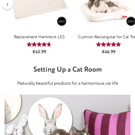
Replacement Hammock LE3
Cushion Rectangular for Cat Tr
Natural
Average rating of 4.71 out of 5 stars
Average rating
Regular price:
Regular price:
€43.99
€46.99
Setting Up a Cat Room
Naturally beautiful products for a harmonious cat life