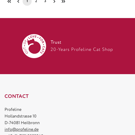
1
2
3
Page
Page
Page
Trust
20-Years Profeline Cat Shop
CONTACT
Profeline
Hollandstrasse 10
D-74081 Heilbronn
info@profeline.de