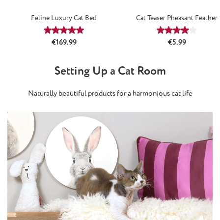
Feline Luxury Cat Bed
Cat Teaser Pheasant Feather
Average rating of 5 out of 5 stars
Average rating
Regular price:
Regular price:
€169.99
€5.99
Setting Up a Cat Room
Naturally beautiful products for a harmonious cat life