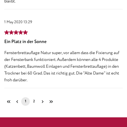
bleibt.
1 May 2020 13:29
Review with rating of 5 out of 5 stars
Ein Platz in der Sonne
Fensterbrettauflage Natur super, vor allem dass die Fixierung auf
der Fensterbank funktioniert. Außerdem können alle 4 Produkte
(Katzenbett, Baumwoll Einlagen und Fensterbrettauflage) in den
Trockner bei 60 Grad. Das ist richtig gut. Die "Alte Dame" ist echt
froh darüber.
1
2
Page
Page