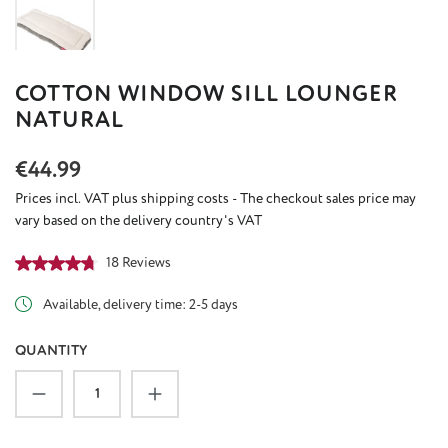
COTTON WINDOW SILL LOUNGER
NATURAL
Regular price:
€44.99
Prices incl. VAT plus shipping costs - The checkout sales price may
vary based on the delivery country's VAT
Average rating of 4.64 out of 5 stars
18 Reviews
Available, delivery time: 2-5 days
QUANTITY
Product Quantity: Enter the desired amount or u