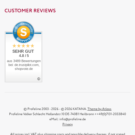
CUSTOMER REVIEWS
SEHR GUT
4.8 / 5
aus 3489 Bewertungen
bei: de.trustpilot.com,
shopvote.de
© Profeline 2003 - 2026 - © 2026 KATANA.
Theme by Atloss
Profeline Volker Schlecht Hollandstr.10 DE-74081 Heilbronn ++49(0)7131-2033840
eMail: info@profeline.de
Privacy
All prices incl. VAT plus
shipping costs
and possible delivery charges, if not stated