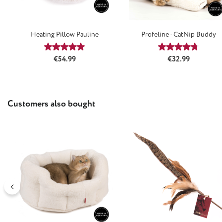
Heating Pillow Pauline
Profeline - CatNip Buddy
Average rating of 5 out of 5 stars
Average rating
Regular price:
Regular price:
€54.99
€32.99
Skip product gallery
Customers also bought