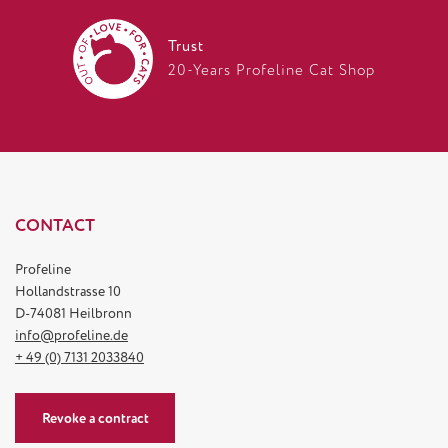
Trust
20-Years Profeline Cat Shop
CONTACT
Profeline
Hollandstrasse 10
D-74081 Heilbronn
info@profeline.de
+ 49 (0) 7131 2033840
Revoke a contract