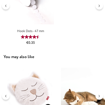
Hook Dots - 47 mm
Average rating of 4.5 out of 5 stars
Regular price:
€0.35
Skip product gallery
You may also like