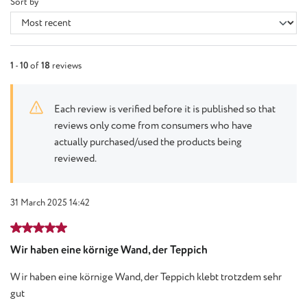
Sort by
1
-
10
of
18
reviews
Each review is verified before it is published so that
reviews only come from consumers who have
actually purchased/used the products being
reviewed.
31 March 2025 14:42
Review with rating of 5 out of 5 stars
Wir haben eine körnige Wand, der Teppich
Wir haben eine körnige Wand, der Teppich klebt trotzdem sehr
gut