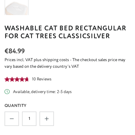
WASHABLE CAT BED RECTANGULAR
FOR CAT TREES CLASSICSILVER
Regular price:
€84.99
Prices incl. VAT plus shipping costs - The checkout sales price may
vary based on the delivery country's VAT
Average rating of 4.8 out of 5 stars
10 Reviews
Available, delivery time: 2-5 days
QUANTITY
Product Quantity: Enter the desired amount or u