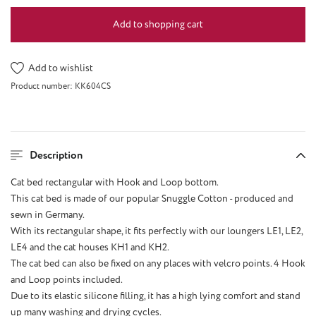
Add to shopping cart
Add to wishlist
Product number:
KK604CS
Description
Cat bed rectangular with Hook and Loop bottom.
This cat bed is made of our popular Snuggle Cotton - produced and
sewn in Germany.
With its rectangular shape, it fits perfectly with our loungers LE1, LE2,
LE4 and the cat houses KH1 and KH2.
The cat bed can also be fixed on any places with velcro points. 4 Hook
and Loop points included.
Due to its elastic silicone filling, it has a high lying comfort and stand
up many washing and drying cycles.