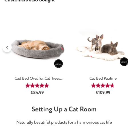
Cad Bed Oval for Cat Trees
Cat Bed Pauline
Classicsilver
Average rating of 5 out of 5 stars
Average rating
Regular price:
Regular price:
€84.99
€109.99
Setting Up a Cat Room
Naturally beautiful products for a harmonious cat life