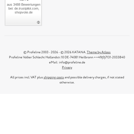
aus 3488 Bewertungen
bei: de.trustpilot.com,
shopvote.de
© Profeline 2003 - 2026 - © 2026 KATANA.
Theme by Atloss
Profeline Volker Schlecht Hollandstr.10 DE-74081 Heilbronn ++49(0)7131-2033840
eMail: info@profeline.de
Privacy
All prices incl. VAT plus
shipping costs
and possible delivery charges, if not stated
otherwise.