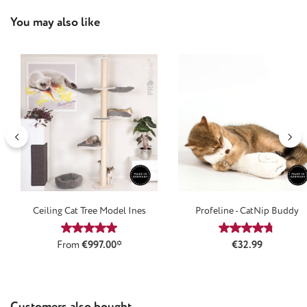
Skip product gallery
You may also like
Ceiling Cat Tree Model Ines
Profeline - CatNip Buddy
Average rating of 4.9 out of 5 stars
Average rating
Regular price:
From
€997.00*
€32.99
Skip product gallery
Customers also bought