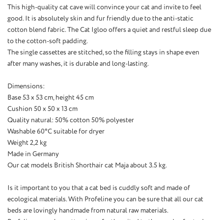
This high-quality cat cave will convince your cat and invite to feel
good. It is absolutely skin and fur friendly due to the anti-static
cotton blend fabric. The Cat Igloo offers a quiet and restful sleep due
to the cotton-soft padding.
The single cassettes are stitched, so the filling stays in shape even
after many washes, it is durable and long-lasting.
Dimensions:
Base 53 x 53 cm, height 45 cm
Cushion 50 x 50 x 13 cm
Quality natural: 50% cotton 50% polyester
Washable 60°C suitable for dryer
Weight 2,2 kg
Made in Germany
Our cat models British Shorthair cat Maja about 3.5 kg.
Is it important to you that a cat bed is cuddly soft and made of
ecological materials. With Profeline you can be sure that all our cat
beds are lovingly handmade from natural raw materials.