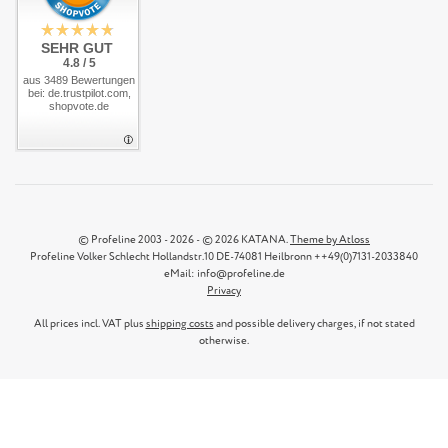
SEHR GUT
4.8 / 5
aus 3489 Bewertungen
bei: de.trustpilot.com,
shopvote.de
© Profeline 2003 - 2026 - © 2026 KATANA.
Theme by Atloss
Profeline Volker Schlecht Hollandstr.10 DE-74081 Heilbronn ++49(0)7131-2033840
eMail: info@profeline.de
Privacy
All prices incl. VAT plus
shipping costs
and possible delivery charges, if not stated
otherwise.