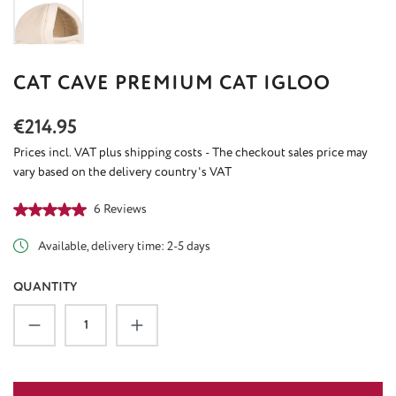
CAT CAVE PREMIUM CAT IGLOO
Regular price:
€214.95
Prices incl. VAT plus shipping costs - The checkout sales price may
vary based on the delivery country's VAT
Average rating of 5 out of 5 stars
6 Reviews
Available, delivery time: 2-5 days
QUANTITY
Product Quantity: Enter the desired amount or u