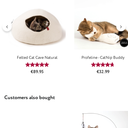
Felted Cat Cave Natural
Profeline - CatNip Buddy
Average rating of 5 out of 5 stars
Average rating
Regular price:
Regular price:
€89.95
€32.99
Skip product gallery
Customers also bought