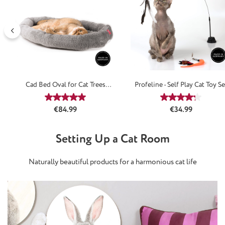
Cad Bed Oval for Cat Trees
Profeline - Self Play Cat Toy Se
Classicsilver
Average rating of 5 out of 5 stars
Average rating
Regular price:
Regular price:
€84.99
€34.99
Setting Up a Cat Room
Naturally beautiful products for a harmonious cat life