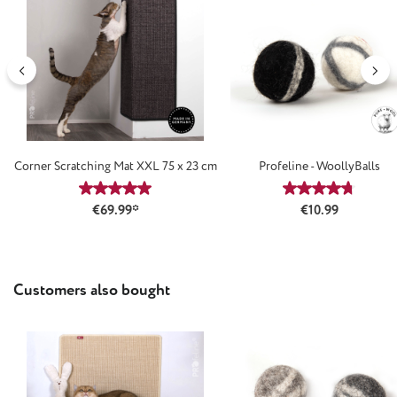
Corner Scratching Mat XXL 75 x 23 cm
Profeline - WoollyBalls
Average rating of 4.88 out of 5 stars
Average rating
Regular price:
€69.99*
€10.99
Skip product gallery
Customers also bought