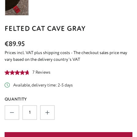
FELTED CAT CAVE GRAY
Regular price:
€89.95
Prices incl. VAT plus shipping costs - The checkout sales price may
vary based on the delivery country's VAT
Average rating of 4.86 out of 5 stars
7 Reviews
Available, delivery time: 2-5 days
QUANTITY
Product Quantity: Enter the desired amount or u