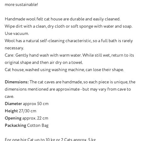
more sustainable!
Handmade wool felt cat house are durable and easily cleaned.
Wipe dirt with a clean, dry cloth or soft sponge with water and soap.
Use vacuum.
Wool has a natural self-cleaning characteristic, so a full bath is rarely
necessary.
Care: Gently hand wash with warm water. While still wet, return to its
original shape and then air dry on a towel.
Cat house, washed using washing machine, can lose their shape.
Dimensions:
The cat caves are handmade, so each piece is unique, the
dimensions mentioned are approximate - but may vary from cave to
cave.
Diameter
approx 50 cm
Height
27/30 cm
Opening
approx. 22 cm
Packacking
Cotton Bag
For one big Cat up to 10 kg or 2 Cats approx. 5 kg