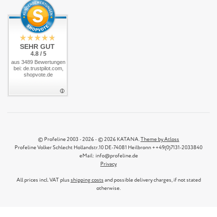
SEHR GUT
4.8 / 5
aus 3489 Bewertungen
bei: de.trustpilot.com,
shopvote.de
© Profeline 2003 - 2026 - © 2026 KATANA.
Theme by Atloss
Profeline Volker Schlecht Hollandstr.10 DE-74081 Heilbronn ++49(0)7131-2033840
eMail: info@profeline.de
Privacy
All prices incl. VAT plus
shipping costs
and possible delivery charges, if not stated
otherwise.