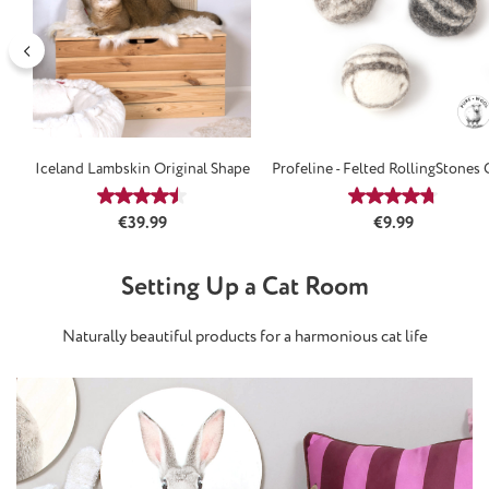
Iceland Lambskin Original Shape
Profeline - Felted RollingStones 
Average rating of 4.5 out of 5 stars
Average rating
Regular price:
Regular price:
€39.99
€9.99
Setting Up a Cat Room
Naturally beautiful products for a harmonious cat life