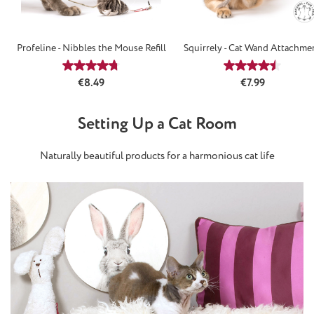
Profeline - Nibbles the Mouse Refill
Squirrely - Cat Wand Attachme
Average rating of 4.65 out of 5 stars
Average rating
Regular price:
Regular price:
€8.49
€7.99
Setting Up a Cat Room
Naturally beautiful products for a harmonious cat life