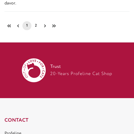
davor.
1
2
Page
Page
Trust
20-Years Profeline Cat Shop
CONTACT
Profeline