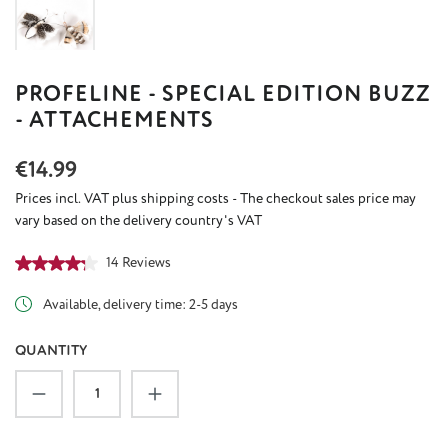
PROFELINE - SPECIAL EDITION BUZZ
- ATTACHEMENTS
Regular price:
€14.99
Prices incl. VAT plus shipping costs - The checkout sales price may
vary based on the delivery country's VAT
Average rating of 4.29 out of 5 stars
14 Reviews
Available, delivery time: 2-5 days
QUANTITY
Product Quantity: Enter the desired amount or u