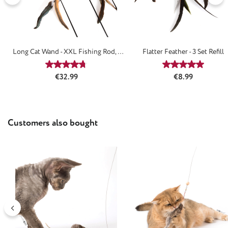
Long Cat Wand - XXL Fishing Rod, 1
Flatter Feather - 3 Set Refill
Meter
Average rating of 4.67 out of 5 stars
Average rating
Regular price:
Regular price:
€32.99
€8.99
Skip product gallery
Customers also bought