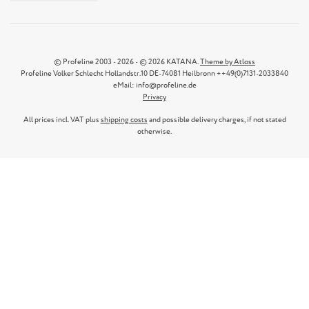
© Profeline 2003 - 2026 - © 2026 KATANA.
Theme by Atloss
Profeline Volker Schlecht Hollandstr.10 DE-74081 Heilbronn ++49(0)7131-2033840
eMail: info@profeline.de
Privacy
All prices incl. VAT plus
shipping costs
and possible delivery charges, if not stated
otherwise.