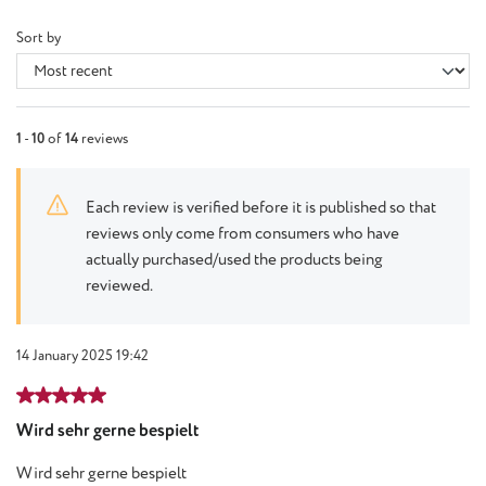
Sort by
1
-
10
of
14
reviews
Each review is verified before it is published so that
reviews only come from consumers who have
actually purchased/used the products being
reviewed.
14 January 2025 19:42
Review with rating of 5 out of 5 stars
Wird sehr gerne bespielt
Wird sehr gerne bespielt