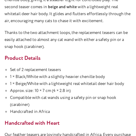
second teaser comes in
beige and white
with a lightweight real
whitetail deer hair body. It glides and flutters effortlessly through the
air, encouraging many cats to chase it with excitement.
Thanks to the two attachment loops, the replacement teasers can be
easily attached to almost any cat wand with either a safety pin or a
snap hook (carabiner).
Product Details
Set of 2 replacement teasers
1 × Black/White with a slightly heavier chenille body
1 × Beige/White with a lightweight real whitetail deer hair body
Approx. size: 10 × 7 cm (4 × 2.8 in)
Compatible with cat wands using a safety pin or snap hook
(carabiner)
Handcrafted in Africa
Handcrafted with Heart
Our feather teasers are lovingly handcrafted in Africa. Every purchase